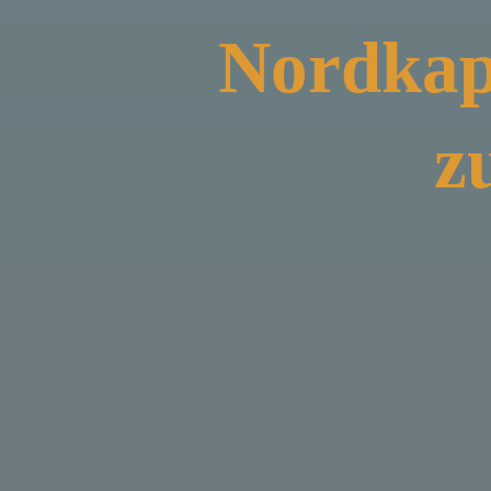
Nordkap
z