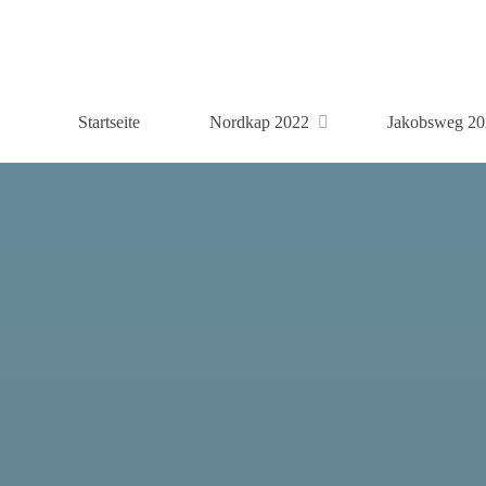
Zum
Inhalt
springen
Startseite
Nordkap 2022
Jakobsweg 20