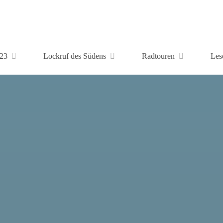
23
Lockruf des Südens
Radtouren
Les