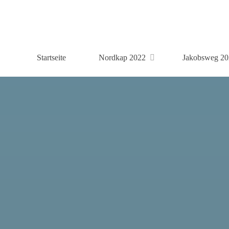
Zum
Inhalt
springen
Startseite
Nordkap 2022
Jakobsweg 20