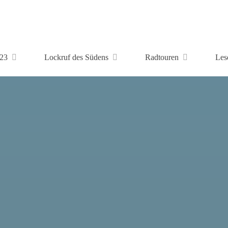
23
Lockruf des Südens
Radtouren
Les